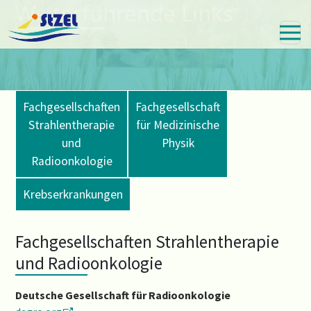
Weiterführende Links
Skip
to
main
content
Fachgesellschaften
Fachgesellschaft
Strahlentherapie
für Medizinische
und
Physik
Radioonkologie
Krebserkrankungen
Fachgesellschaften Strahlentherapie
und Radioonkologie
Deutsche Gesellschaft für Radioonkologie