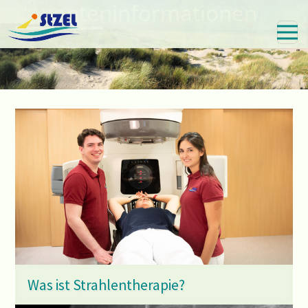
Patienteninformationen
Skip
to
main
content
Was ist Strahlentherapie?