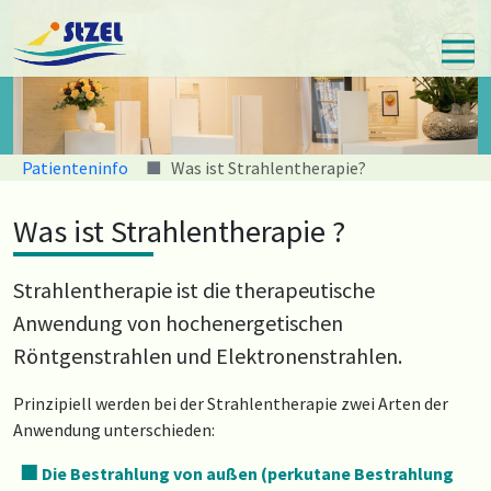
Skip
to
main
content
You are here:
Patienteninfo
Was ist Strahlentherapie?
Was ist Strahlentherapie ?
Strahlentherapie ist die therapeutische
Anwendung von hochenergetischen
Röntgenstrahlen und Elektronenstrahlen.
Prinzipiell werden bei der Strahlentherapie zwei Arten der
Anwendung unterschieden:
Die Bestrahlung von außen (perkutane Bestrahlung